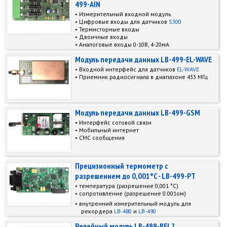
499-AIN
Измерительный входной модуль
Цифровые входы для датчиков
S300
Термисторные входы
Двоичные входы
Аналоговые входы 0-10В, 4-20мА
Модуль передачи данных LB-499-EL-WAVE
Входной интерфейс для датчиков
EL-WAVE
Приемник радиосигнала в диапазоне 433 МГц
Модуль передачи данных LB-499-GSM
Интерфейс сотовой связи
Мобильный интернет
СМС сообщения
Прецизионный термометр с
разрешением до 0,001°C - LB-499-PT
температура (разрешение 0,001 °C)
сопротивление (разрешение 0.001ом)
внутренний измерительный модуль для
рекордера
LB-480
и
LB-490
Релейный модуль LB-499-REL2