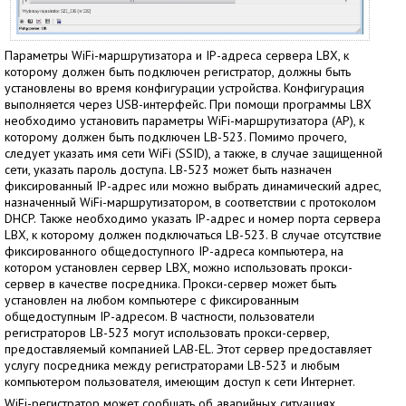
Параметры WiFi-маршрутизатора и IP-адреса сервера LBX, к
которому должен быть подключен регистратор, должны быть
установлены во время конфигурации устройства. Конфигурация
выполняется через USB-интерфейс. При помощи программы LBX
необходимо установить параметры WiFi-маршрутизатора (AP), к
которому должен быть подключен LB-523. Помимо прочего,
следует указать имя сети WiFi (SSID), а также, в случае защищенной
сети, указать пароль доступа. LB-523 может быть назначен
фиксированный IP-адрес или можно выбрать динамический адрес,
назначенный WiFi-маршрутизатором, в соответствии с протоколом
DHCP. Также необходимо указать IP-адрес и номер порта сервера
LBX, к которому должен подключаться LB-523. В случае отсутствие
фиксированного общедоступного IP-адреса компьютера, на
котором установлен сервер LBX, можно использовать прокси-
сервер в качестве посредника. Прокси-сервер может быть
установлен на любом компьютере с фиксированным
общедоступным IP-адресом. В частности, пользователи
регистраторов LB-523 могут использовать прокси-сервер,
предоставляемый компанией LAB-EL. Этот сервер предоставляет
услугу посредника между регистраторами LB-523 и любым
компьютером пользователя, имеющим доступ к сети Интернет.
WiFi-регистратор может сообщать об аварийных ситуациях.