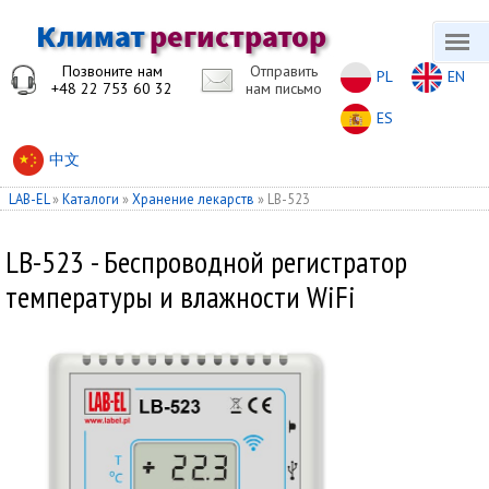
Позвоните нам
Отправить
PL
EN
+48 22 753 60 32
нам письмо
ES
中文
LAB-EL
»
Каталоги
»
Хранение лекарств
»
LB-523
LB-523 - Беспроводной регистратор
температуры и влажности WiFi