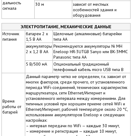
дальность
30 м
зависит от местных
сигнала
особенностей здания и
оборудования
ЭЛЕКТРОПИТАНИЕ, МЕХАНИЧЕСКИЕ ДАННЫЕ
Источник
батареи 2 x
Щелочные (алкалиновые) батарейки
питания
1,5 В AA
типа AA
аккумуляторы
Рекомендуются аккумуляторы Ni MH
2 x 1,2 В AA
Eneloop HR-3UTGB Sanyo или BK-3MMC
Panasonic типа AA
5 В/500 мА
Опциональный традиционный
телефонный кабель micro USB типа B
Данный параметр четко не определен, т.к. зависит от
многих факторов, среди прочего, от установленного
периода WiFi-соединений, технических характеристик
маршрутизатора, сети Ethernet/Интернет и
установленного интервала между измерениями. Для
Время
типичных условий при хорошем приеме сетей WiFi и
работы от
Ethernet/Интернет, рабочей температуре около 20 °C,
батарей
использовании аккумуляторов Eneloop и следующих
настройках:
– интервал передачи по WiFi — каждые 30 минут,
– измерение и регистрация — каждые 10 минут,