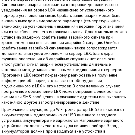
Сигнализация аварии заключается в отправке дополнительного
уведомления на сервер LBX независимо от установленного
периода установления связи. Срабатывание аварии может быть
вызвано выходом измеряемого параметра (температуры и/или
влажности) за установленный нижний или верхний порог значения
или из-за сбоя внешнего источника питания. Дополнительно можно
установить задержку срабатывания аварийного сигнала при
кратковременном возникновении аварийной ситуации. Ошибка
срабатывания аварийной сигнализации также сопровождается
дополнительным уведомлением на сервер LBX. Благодаря
функции оповещения об аварийных ситуациях нет опасности
«пропустить» сигнал аварии, если установлены длительные
интервалы между запланированными соединениями с сервером.
Программа LBX может по-разному реагировать на получение
информации об аварии, это зависит от оборудования,
подключенного к LBX и его настроек. В определенных случаях
программное обеспечение LBX может отправлять электронные
письма или SMS-сообщения на указанное адресаты или выполнять
какое-либо другое запрограммированное действие.
Примечание: в случае, когда WiFi-регистратор LB-523 питается от
аккумуляторов и одновременно от USB внешнего зарядного
устройства, аккумуляторы не заряжаются. Напряжение зарядного
устройства предназначено только для питания прибора. Зарядка
аккумуляторов должна производиться вне устройства в