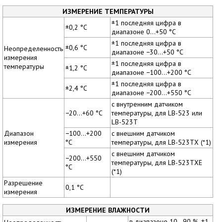
ИЗМЕРЕНИЕ ТЕМПЕРАТУРЫ
±1 последняя цифра в
±0,2 °C
диапазоне 0...+50 °C
±1 последняя цифра в
±0,6 °C
Неопределенность
диапазоне −30...+50 °C
измерения
±1 последняя цифра в
температуры
±1,2 °C
диапазоне −100...+200 °C
±1 последняя цифра в
±2,4 °C
диапазоне −200...+550 °C
с внутренним датчиком
−20...+60 °C
температуры, для LB-523 или
LB-523T
Диапазон
−100...+200
с внешним датчиком
измерения
°C
температуры, для LB-523TX (*1)
с внешним датчиком
−200...+550
температуры, для LB-523TXE
°C
(*1)
Разрешение
0,1 °C
измерения
ИЗМЕРЕНИЕ ВЛАЖНОСТИ
в диапазоне 10...90 %, ±1