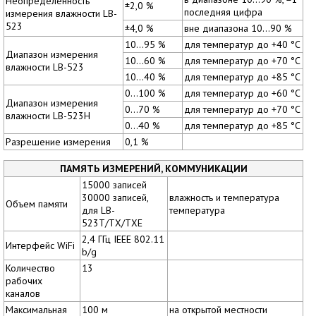
Неопределенность
±2,0 %
последняя цифра
измерения влажности LB-
523
±4,0 %
вне диапазона 10...90 %
10...95 %
для температур до +40 °C
Диапазон измерения
10...60 %
для температур до +70 °C
влажности LB-523
10...40 %
для температур до +85 °C
0...100 %
для температур до +60 °C
Диапазон измерения
0...70 %
для температур до +70 °C
влажности LB-523H
0...40 %
для температур до +85 °C
Разрешение измерения
0,1 %
ПАМЯТЬ ИЗМЕРЕНИЙ, КОММУНИКАЦИИ
15000 записей
30000 записей,
влажность и температура
Объем памяти
для LB-
температура
523T/TX/TXE
2,4 ГГц IEEE 802.11
Интерфейс WiFi
b/g
Количество
13
рабочих
каналов
Максимальная
100 м
на открытой местности