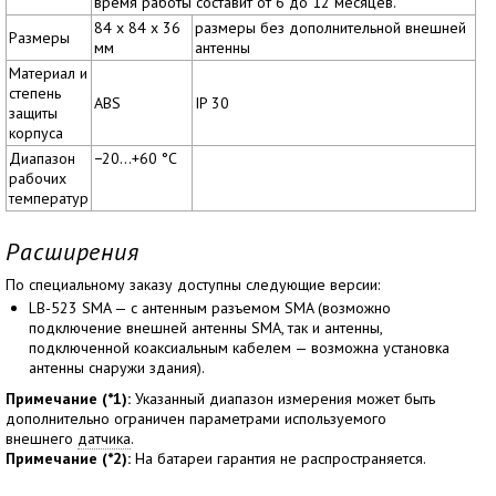
время работы составит от 6 до 12 месяцев.
84 x 84 x 36
размеры без дополнительной внешней
Размеры
мм
антенны
Материал и
степень
ABS
IP 30
защиты
корпуса
Диапазон
−20...+60 °C
рабочих
температур
Расширения
По специальному заказу доступны следующие версии:
LB-523 SMA — с антенным разъемом SMA (возможно
подключение внешней антенны SMA, так и антенны,
подключенной коаксиальным кабелем — возможна установка
антенны снаружи здания).
Примечание (*1):
Указанный диапазон измерения может быть
дополнительно ограничен параметрами используемого
внешнего
датчика
.
Примечание
(*2):
На батареи гарантия не распространяется.