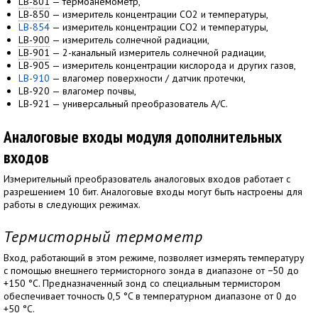
LB-801
— термоанемометр,
LB-850
— измеритель концентрации CO2 и температуры,
LB-854
— измеритель концентрации CO2 и температуры,
LB-900
— измеритель солнечной радиации,
LB-901
— 2-канальный измеритель солнечной радиации,
LB-905 — измеритель концентрации кислорода и других газов,
LB-910
— влагомер поверхности / датчик протечки,
LB-920 — влагомер почвы,
LB-921 — универсальный преобразователь A/C.
Аналоговые входы модуля дополнительных
входов
Измерительный преобразователь аналоговых входов работает с
разрешением 10 бит. Аналоговые входы могут быть настроены для
работы в следующих режимах.
Термисторный термометр
Вход, работающий в этом режиме, позволяет измерять температуру
с помощью внешнего термисторного зонда в диапазоне от −50 до
+150 °C. Предназначенный зонд со специальным термистором
обеспечивает точность 0,5 °C в температурном диапазоне от 0 до
+50 °C.