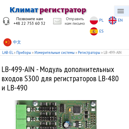
Позвоните нам
Отправить
PL
EN
+48 22 753 60 32
нам письмо
ES
中文
LAB-EL
»
Приборы
»
Измерительные системы
»
Регистраторы
»
LB-499-AIN
LB-499-AIN - Модуль дополнительных
входов S300 для регистраторов LB-480
и LB-490