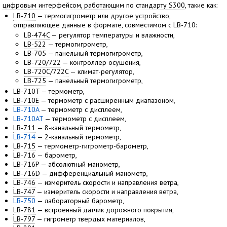
цифровым интерфейсом, работающим по стандарту S300
, такие как:
LB-710
— термогигрометр или другое устройство,
отправляющее данные в формате, совместимом с LB-710:
LB-474C
— регулятор температуры и влажности,
LB-522
— термогигрометр,
LB-705
— панельный термогигрометр,
LB-720/722
— контроллер осушения,
LB-720C/722C
— климат-регулятор,
LB-725
— панельный термогигрометр,
LB-710T
— термометр,
LB-710E
— термометр с расширенным диапазоном,
LB-710A
— термометр с дисплеем,
LB-710AT
— термометр с дисплеем,
LB-711
— 8-канальный термометр,
LB-714
— 2-канальный термометр,
LB-715
— термометр-гигрометр-барометр,
LB-716
— барометр,
LB-716P
— абсолютный манометр,
LB-716D
— дифференциальный манометр,
LB-746
— измеритель скорости и направления ветра,
LB-747
— измеритель скорости и направления ветра,
LB-750
— лабораторный барометр,
LB-781
— встроенный датчик дорожного покрытия,
LB-797
— гигрометр твердых материалов,